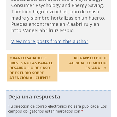
Consumer Psychology and Energy Saving.
También hago bizcochos, pan de masa
madre y siembro hortalizas en un huerto.
Puedes encontrarme en @aabrilru y en
http://angel.abrilruiz.es/bio.
View more posts from this author
« BANCO SABADELL:
REFRÁN: LO POCO
BREVES NOTAS PARA EL
AGRADA, LO MUCHO
DESARROLLO DE CASO
ENFADA… »
DE ESTUDIO SOBRE
ATENCIÓN AL CLIENTE
Deja una respuesta
Tu dirección de correo electrónico no será publicada.
Los
campos obligatorios están marcados con
*