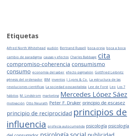
Etiquetas
Alfred North Whitehead
audión
Bertrand Russell
boca-oreja
boca a boca
cita
cambio de paradigma
causas y efectos
Charles Babbage
compromiso-coherencia
consumismo
consumo
economía del saber
efecto pigmalión
Gottfried Leibnitz
génesis del ordenador
IBM
inventos
J. Lyons & Co.
La estructura de las
revoluciones científicas
La sociedad poscapitalista
Lee de Forst
Leo
Los 7
Mercedes López Sáez
hábitos
M. Lindstrom
marketing
Peter F. Druker
principio de escasez
motivación
Otto Neurath
principios de
principio de reciprocidad
influencia
psicología
psicología
profecía autocumplida
psicología social
publicidad
del consumidor