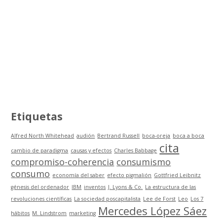
Etiquetas
Alfred North Whitehead
audión
Bertrand Russell
boca-oreja
boca a boca
cita
cambio de paradigma
causas y efectos
Charles Babbage
compromiso-coherencia
consumismo
consumo
economía del saber
efecto pigmalión
Gottfried Leibnitz
génesis del ordenador
IBM
inventos
J. Lyons & Co.
La estructura de las
revoluciones científicas
La sociedad poscapitalista
Lee de Forst
Leo
Los 7
Mercedes López Sáez
hábitos
M. Lindstrom
marketing