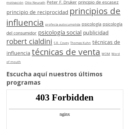
Peter F. Druker
principio de escasez
motivación
Otto Neurath
principios de
principio de reciprocidad
influencia
psicología
psicología
profecía autocumplida
psicología social
publicidad
del consumidor
robert cialdini
técnicas de
S.R. Covey
Thomas Kuhn
técnicas de venta
influencia
WOM
Word
of mouth
Escucha aquí nuestros últimos
programas