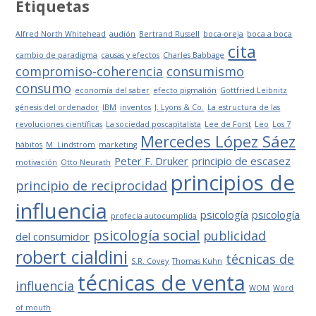
Etiquetas
Alfred North Whitehead
audión
Bertrand Russell
boca-oreja
boca a boca
cita
cambio de paradigma
causas y efectos
Charles Babbage
compromiso-coherencia
consumismo
consumo
economía del saber
efecto pigmalión
Gottfried Leibnitz
génesis del ordenador
IBM
inventos
J. Lyons & Co.
La estructura de las
revoluciones científicas
La sociedad poscapitalista
Lee de Forst
Leo
Los 7
Mercedes López Sáez
hábitos
M. Lindstrom
marketing
Peter F. Druker
principio de escasez
motivación
Otto Neurath
principios de
principio de reciprocidad
influencia
psicología
psicología
profecía autocumplida
psicología social
publicidad
del consumidor
robert cialdini
técnicas de
S.R. Covey
Thomas Kuhn
técnicas de venta
influencia
WOM
Word
of mouth