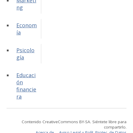
Marketi
ng
Econom
ía
Psicolo
gía
Educaci
ón
financie
ra
Contenido CreativeCommons BY-SA. Siéntete libre para
compartirlo.
Acerca de..., Aviso Legal y Polít. Protec. de Datos