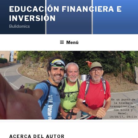
Saltar
EDUCACIÓN FINANCIERA E
al
INVERSIÓN
contenido
Bulidomics
Menú
ACERCA DEL AUTOR