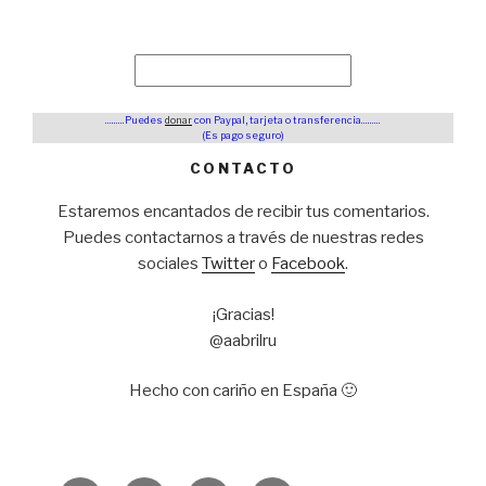
………Puedes
donar
con Paypal, tarjeta o transferencia………
(Es pago seguro)
CONTACTO
Estaremos encantados de recibir tus comentarios.
Puedes contactarnos a través de nuestras redes
sociales
Twitter
o
Facebook
.
¡Gracias!
@aabrilru
Hecho con cariño en España 🙂