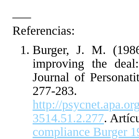
—–
Referencias:
Burger, J. M. (198
improving the deal: 
Journal of Personati
277-2
http://psycnet.apa.or
3514.51.2.277
. Artíc
compliance Burger 1